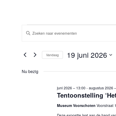
Evenementen
Evenementen
Vul
Zoeken
for
een
en
19
keyword
weergeven
juni
in.
19 juni 2026
navigatie
Zoek
Vandaag
2026
voor
Selecteer
Evenementen
een
Nu bezig
met
datum.
keyword.
juni 2026 – 13:00
-
augustus 2026 –
Tentoonstelling ‘He
Museum Voorschoten
Voorstraat 
Deze expositie laat aan de hand va