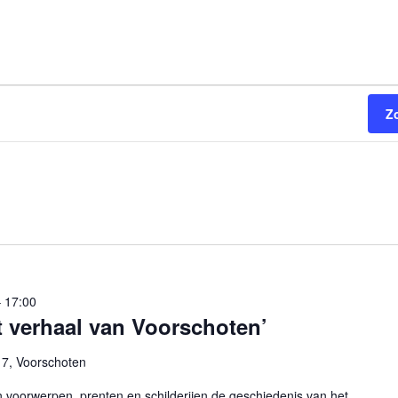
Z
 17:00
t verhaal van Voorschoten’
17, Voorschoten
n voorwerpen, prenten en schilderijen de geschiedenis van het