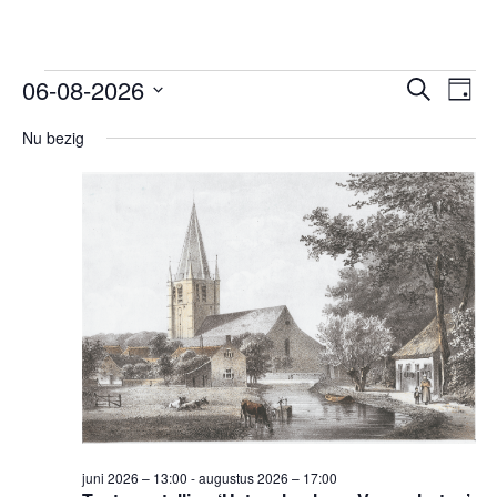
Evenementen
Evene
Ev
06-08-2026
Zoeken
Dag
we
Zoeken
for
Selecteer
nav
en
Nu bezig
6
een
weerg
datum.
augustus
navigat
2026
juni 2026 – 13:00
-
augustus 2026 – 17:00