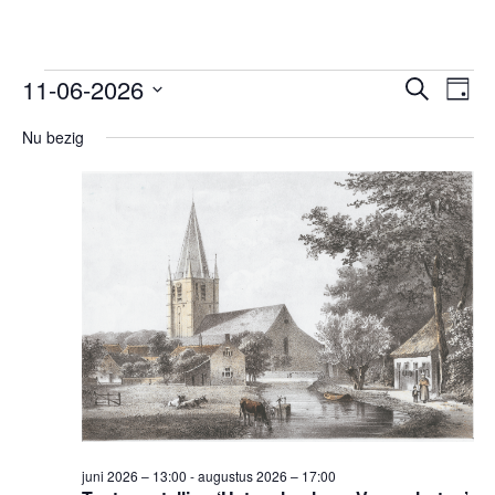
Evenementen
Evene
Ev
11-06-2026
Zoeken
Dag
we
Zoeken
for
Selecteer
nav
en
Nu bezig
11
een
weerg
datum.
juni
navigat
2026
juni 2026 – 13:00
-
augustus 2026 – 17:00