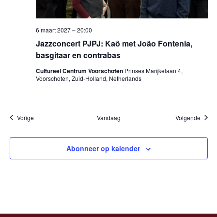
6 maart 2027 – 20:00
Jazzconcert PJPJ: Kaô met João Fontenla,
basgitaar en contrabas
Cultureel Centrum Voorschoten
Prinses Marijkelaan 4,
Voorschoten, Zuid-Holland, Netherlands
Evenementen
Evene
Vorige
Vandaag
Volgende
Abonneer op kalender