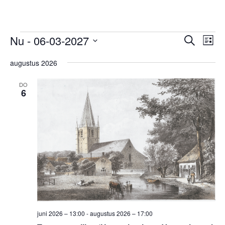
Evenementen
Evene
Ev
Nu
 - 
06-03-2027
Zoeken
Lijst
we
Zoeken
Selecteer
nav
en
augustus 2026
een
weerg
datum.
DO
navigat
6
juni 2026 – 13:00
-
augustus 2026 – 17:00