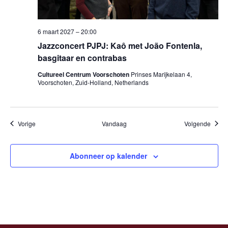
6 maart 2027 – 20:00
Jazzconcert PJPJ: Kaô met João Fontenla,
basgitaar en contrabas
Cultureel Centrum Voorschoten
Prinses Marijkelaan 4,
Voorschoten, Zuid-Holland, Netherlands
Evenementen
Evene
Vorige
Vandaag
Volgende
Abonneer op kalender