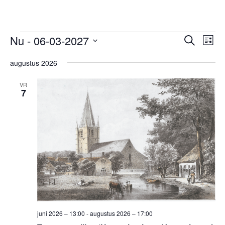
Evenementen
Evene
Ev
Nu
 - 
06-03-2027
Zoeken
Lijst
we
Zoeken
Selecteer
nav
en
augustus 2026
een
weerg
datum.
VR
navigat
7
juni 2026 – 13:00
-
augustus 2026 – 17:00