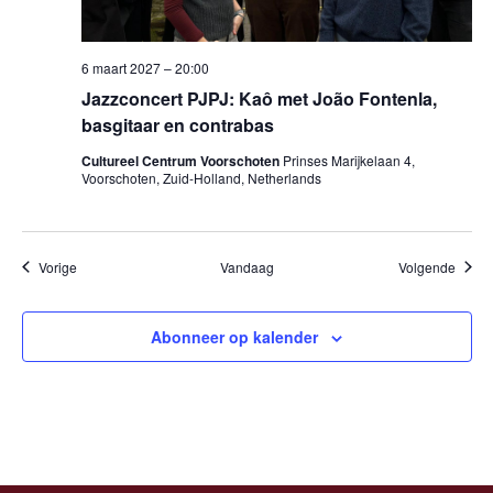
6 maart 2027 – 20:00
Jazzconcert PJPJ: Kaô met João Fontenla,
basgitaar en contrabas
Cultureel Centrum Voorschoten
Prinses Marijkelaan 4,
Voorschoten, Zuid-Holland, Netherlands
Evenementen
Evene
Vorige
Vandaag
Volgende
Abonneer op kalender