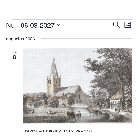
Evenementen
Evene
Ev
Nu
 - 
06-03-2027
Zoeken
Lijst
we
Zoeken
Selecteer
nav
en
augustus 2026
een
weerg
datum.
ZA
navigat
8
juni 2026 – 13:00
-
augustus 2026 – 17:00