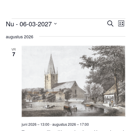
Evenementen
Evene
Ev
Nu
 - 
06-03-2027
Zoeken
Lijst
we
Zoeken
Selecteer
nav
en
augustus 2026
een
weerg
datum.
VR
navigat
7
juni 2026 – 13:00
-
augustus 2026 – 17:00