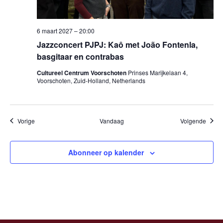
6 maart 2027 – 20:00
Jazzconcert PJPJ: Kaô met João Fontenla,
basgitaar en contrabas
Cultureel Centrum Voorschoten
Prinses Marijkelaan 4,
Voorschoten, Zuid-Holland, Netherlands
Evenementen
Evene
Vorige
Vandaag
Volgende
Abonneer op kalender