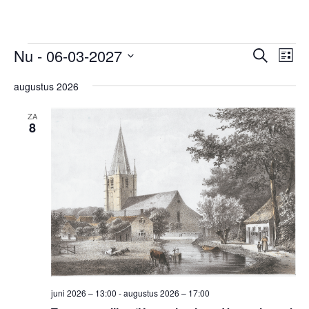
Evenementen
Evene
Ev
Nu
 - 
06-03-2027
Zoeken
Lijst
we
Zoeken
Selecteer
nav
en
augustus 2026
een
weerg
datum.
ZA
navigat
8
juni 2026 – 13:00
-
augustus 2026 – 17:00