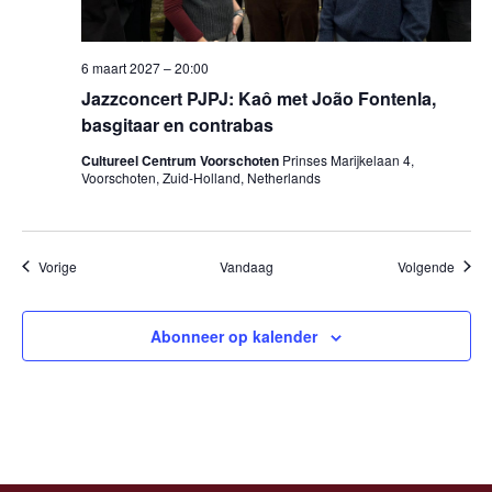
6 maart 2027 – 20:00
Jazzconcert PJPJ: Kaô met João Fontenla,
basgitaar en contrabas
Cultureel Centrum Voorschoten
Prinses Marijkelaan 4,
Voorschoten, Zuid-Holland, Netherlands
Evenementen
Evene
Vorige
Vandaag
Volgende
Abonneer op kalender