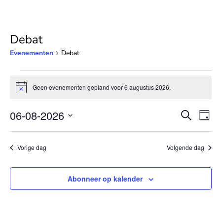
Debat
Evenementen
Debat
Evenementen
for
Geen evenementen gepland voor 6 augustus 2026.
Bericht
6
Evene
Ev
augustus
06-08-2026
Zoeken
Dag
we
Zoeken
2026
Selecteer
nav
en
een
Vorige dag
Volgende dag
weerg
datum.
navigat
Abonneer op kalender