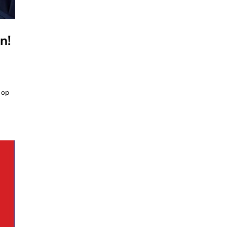
n!
 op