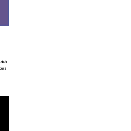
zich
kers