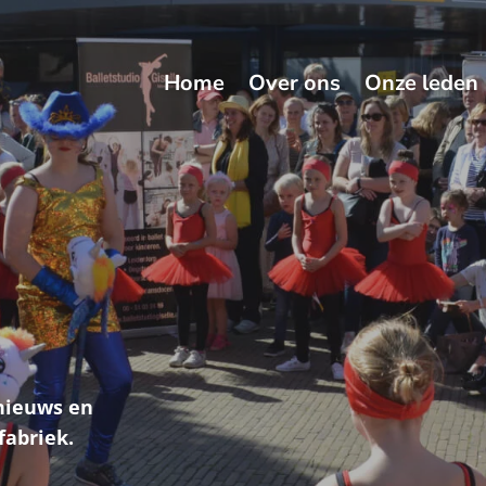
Home
Over ons
Onze leden
 nieuws en
fabriek.